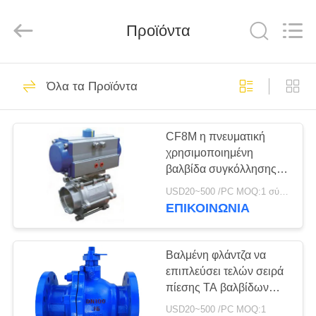
Ephood
Automation
Equipment
Προϊόντα
Co.,
Ltd..
All
Rights
Reserved.
ΣΠΊΤΙ
23
Όλα τα Προϊόντα
Ρυθμιστής πίεσης
ΠΡΟΪΌΝΤΑ
αερίου
CF8M η πνευματική
χρησιμοποιημένη
ΣΧΕΤΙΚΆ
βαλβίδα συγκόλλησης
ΜΕ
υποδοχών
USD20~500 /PC MOQ:1 σύνολο
ενεργοποίησε
ΕΜΆΣ
ΕΠΙΚΟΙΝΩΝΊΑ
πνευματικά τη βαλβίδα
44
ελέγχου
Ρυθμιστής αερίου
ΕΠΙΣΚΕΨΉ
Βαλμένη φλάντζα να
επιπλεύσει τελών σειρά
ΕΡΓΟΣΤΑΣΊΟΥ
του Φίσερ
πίεσης TA βαλβίδων
σφαιρών ανοξείδωτου
USD20~500 /PC MOQ:1