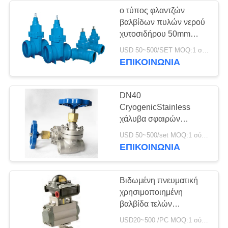
ο τύπος φλαντζών
βαλβίδων πυλών νερού
8
χυτοσιδήρου 50mm
βαλβίδα σφαιρών
καθοδήγησε πλήρως την
USD 50~500/SET MOQ:1 σύνολο
εύκαμπτη σφήνα
ΕΠΙΚΟΙΝΩΝΊΑ
ανοξείδωτου
DN40
CryogenicStainless
χάλυβα σφαιρών
κρυογόνο σύστημα
17
USD 50~500/set MOQ:1 σύνολο
μίσχων βαλβίδων
ΕΠΙΚΟΙΝΩΝΊΑ
βαλβίδα
σύντομο
πεταλούδων νερού
Βιδωμένη πνευματική
χρησιμοποιημένη
βαλβίδα τελών
1000WOG ζωντανή -
USD20~500 /PC MOQ:1 σύνολο
σχέδιο φόρτωσης