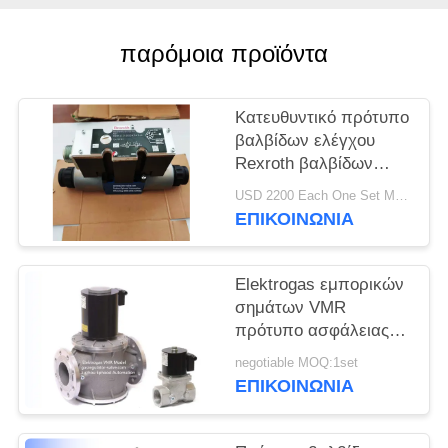
ΠΟΛΙΤΙΚΉ
παρόμοια προϊόντα
ΑΠΟΡΡΉΤΟΥ
Κατευθυντικό πρότυπο
βαλβίδων ελέγχου
Rexroth βαλβίδων
σωληνοειδών Rexroth
USD 2200 Each One Set MOQ:2sets
3DREP6C
ΕΠΙΚΟΙΝΩΝΊΑ
Elektrogas εμπορικών
σημάτων VMR
πρότυπο ασφάλειας
γρήγορο ανοίγματος
negotiable MOQ:1set
Rexroth σωληνοειδών
ΕΠΙΚΟΙΝΩΝΊΑ
κράμα σκηνικού
αργιλίου βαλβίδων
ενιαίο