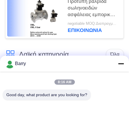
Πρότυπη βαλβίδα
σωληνοειδών
ασφάλειας εμπορικών
σημάτων VML
negotiable MOQ:Διαπραγματεύσιμος
Elektrogas DN10 στο
ΕΠΙΚΟΙΝΩΝΊΑ
μέγεθος DN80
Λαϊκή κατηγορία
Όλα
Barry
Ρυθμιστής πίεσης
Ρυθμιστής αερίου του
αερίου
Φίσερ
8:16 AM
Good day, what product are you looking for?
Διαφορική συσκευή
αποστολής σημάτων
Παγίδα ατμού DSC
πίεσης
Βαλβίδα σφαιρών
βαλβίδα πυλών