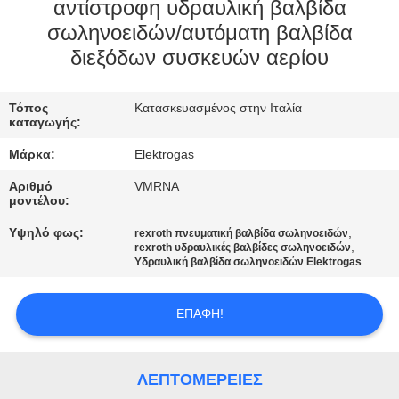
ΈΛΕΓΧΟΣ
αντίστροφη υδραυλική βαλβίδα
σωληνοειδών/αυτόματη βαλβίδα
ΠΟΙΌΤΗΤΑΣ
διεξόδων συσκευών αερίου
ΕΠΙΚΟΙΝΩΝΉΣΤΕ
Τόπος
Κατασκευασμένος στην Ιταλία
ΜΑΖΊ
καταγωγής:
ΜΑΣ
Μάρκα:
Elektrogas
Αριθμό
VMRNA
ΕΙΔΉΣΕΙΣ
μοντέλου:
Υψηλό φως:
,
rexroth πνευματική βαλβίδα σωληνοειδών
,
rexroth υδραυλικές βαλβίδες σωληνοειδών
ΖΗΤΉΣΤΕ
Υδραυλική βαλβίδα σωληνοειδών Elektrogas
ΜΙΑ
ΕΠΑΦΉ!
ΠΡΟΣΦΟΡΆ
SITEMAP
ΛΕΠΤΟΜΈΡΕΙΕΣ