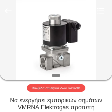
Ephood
Automation
Equipment
Co.,
Ltd..
All
Rights
Reserved.
ΣΠΊΤΙ
ΠΡΟΪΌΝΤΑ
ΣΧΕΤΙΚΆ
ΜΕ
ΕΜΆΣ
ΕΠΙΣΚΕΨΉ
Βαλβίδα σωληνοειδών Rexroth
ΕΡΓΟΣΤΑΣΊΟΥ
Να ενεργήσει εμπορικών σημάτων
VMRNA Elektrogas πρότυπη