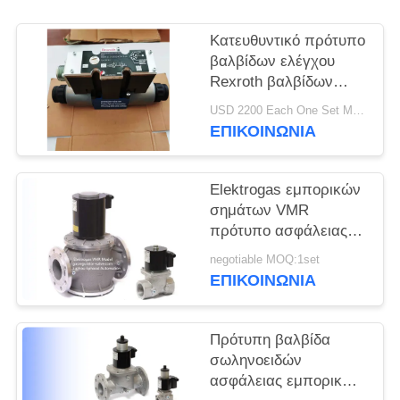
ΠΟΛΙΤΙΚΉ
Κατευθυντικό πρότυπο
ΑΠΟΡΡΉΤΟΥ
βαλβίδων ελέγχου
Rexroth βαλβίδων
σωληνοειδών Rexroth
USD 2200 Each One Set MOQ:2sets
3DREP6C
ΕΠΙΚΟΙΝΩΝΊΑ
Elektrogas εμπορικών
σημάτων VMR
πρότυπο ασφάλειας
γρήγορο ανοίγματος
negotiable MOQ:1set
Rexroth σωληνοειδών
ΕΠΙΚΟΙΝΩΝΊΑ
κράμα σκηνικού
αργιλίου βαλβίδων
ενιαίο
Πρότυπη βαλβίδα
σωληνοειδών
ασφάλειας εμπορικών