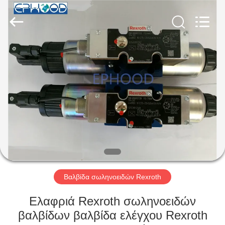
Ephood
Automation
Equipment
Co.,
Ltd..
All
Rights
Reserved.
ΣΠΊΤΙ
ΠΡΟΪΌΝΤΑ
ΣΧΕΤΙΚΆ
ΜΕ
ΕΜΆΣ
ΕΠΙΣΚΕΨΉ
Βαλβίδα σωληνοειδών Rexroth
ΕΡΓΟΣΤΑΣΊΟΥ
Ελαφριά Rexroth σωληνοειδών
βαλβίδων βαλβίδα ελέγχου Rexroth