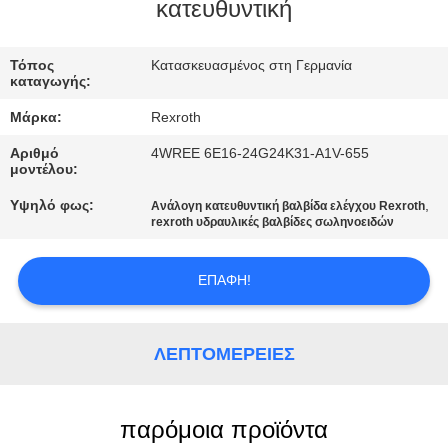
ΈΛΕΓΧΟΣ
κατευθυντική
ΠΟΙΌΤΗΤΑΣ
Τόπος
Κατασκευασμένος στη Γερμανία
καταγωγής:
ΕΠΙΚΟΙΝΩΝΉΣΤΕ
Μάρκα:
Rexroth
ΜΑΖΊ
Αριθμό
4WREE 6E16-24G24K31-A1V-655
ΜΑΣ
μοντέλου:
Υψηλό φως:
,
Ανάλογη κατευθυντική βαλβίδα ελέγχου Rexroth
rexroth υδραυλικές βαλβίδες σωληνοειδών
ΕΙΔΉΣΕΙΣ
ΕΠΑΦΉ!
ΖΗΤΉΣΤΕ
ΜΙΑ
ΛΕΠΤΟΜΈΡΕΙΕΣ
ΠΡΟΣΦΟΡΆ
SITEMAP
παρόμοια προϊόντα