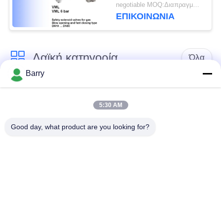
σημάτων VML
negotiable MOQ:Διαπραγματεύσιμος
Elektrogas DN10 στο
ΕΠΙΚΟΙΝΩΝΊΑ
μέγεθος DN80
Λαϊκή κατηγορία
Όλα
Barry
Ρυθμιστής πίεσης
Ρυθμιστής αερίου του
αερίου
Φίσερ
5:30 AM
Good day, what product are you looking for?
Διαφορική συσκευή
αποστολής σημάτων
Παγίδα ατμού DSC
πίεσης
Βαλβίδα σφαιρών
βαλβίδα πυλών
ανοξείδωτου
νερού