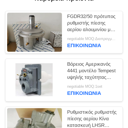
ΠΟΛΙΤΙΚΉ
FGDR32/50 πρότυπος
ΑΠΟΡΡΉΤΟΥ
ρυθμιστής πίεσης
αερίου αλουμινίου με
χτισμένος στο φίλτρο
negotiable MOQ:Διαπραγματεύσιμος
Ιταλία Giuliani Anello
ΕΠΙΚΟΙΝΩΝΊΑ
που γίνεται
Βόρειος Αμερικανός
4441 μοντέλο Tempest
υψηλής ταχύτητας
χαμηλού NOx
negotiable MOQ:1set
καυστήρα αερίου
ΕΠΙΚΟΙΝΩΝΊΑ
Χρήση σε καυστήρα
αερίου
Ρυθμιστικός ρυθμιστής
πίεσης αερίου Κίνα
κατασκευή LHSR