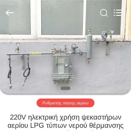
Ephood
Automation
Equipment
Co.,
Ltd..
All
Rights
Reserved.
ΣΠΊΤΙ
ΠΡΟΪΌΝΤΑ
ΣΧΕΤΙΚΆ
ΜΕ
ΕΜΆΣ
ΕΠΙΣΚΕΨΉ
Ρυθμιστής πίεσης αερίου
ΕΡΓΟΣΤΑΣΊΟΥ
220V ηλεκτρική χρήση ψεκαστήρων
αερίου LPG τύπων νερού θέρμανσης