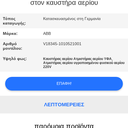
ΈΛΕΓΧΟΣ
στον καυστήρα αερίου
ΠΟΙΌΤΗΤΑΣ
Τόπος
Κατασκευασμένος στη Γερμανία
καταγωγής:
ΕΠΙΚΟΙΝΩΝΉΣΤΕ
Μάρκα:
ABB
ΜΑΖΊ
Αριθμό
V18345-1010521001
ΜΑΣ
μοντέλου:
Υψηλό φως:
,
Καυστήρας αερίου Ατμιστήρας αερίου ΥΦΑ
Ατμιστήρας αερίου υγροποιημένου φυσικού αερίου
ΕΙΔΉΣΕΙΣ
220V
ΖΗΤΉΣΤΕ
ΕΠΑΦΉ!
ΜΙΑ
ΠΡΟΣΦΟΡΆ
ΛΕΠΤΟΜΈΡΕΙΕΣ
SITEMAP
παρόμοια προϊόντα