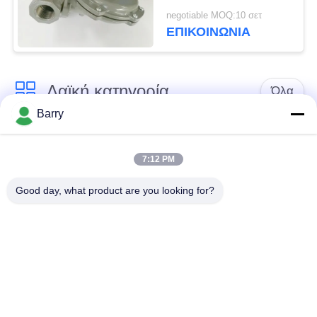
μοντέλο ρυθμιστή
negotiable MOQ:10 σετ
μειώσεως πίεσης
ΕΠΙΚΟΙΝΩΝΊΑ
Λαϊκή κατηγορία
Όλα
Barry
Ρυθμιστής πίεσης
Ρυθμιστής αερίου του
αερίου
Φίσερ
7:12 PM
Good day, what product are you looking for?
Διαφορική συσκευή
αποστολής σημάτων
Παγίδα ατμού DSC
πίεσης
Βαλβίδα σφαιρών
βαλβίδα πυλών
ανοξείδωτου
νερού