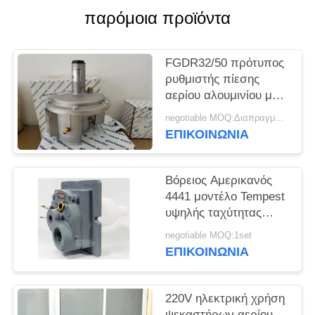
παρόμοια προϊόντα
ΠΟΛΙΤΙΚΉ
ΑΠΟΡΡΉΤΟΥ
FGDR32/50 πρότυπος
ρυθμιστής πίεσης
αερίου αλουμινίου με
χτισμένος στο φίλτρο
negotiable MOQ:Διαπραγματεύσιμος
Ιταλία Giuliani Anello
ΕΠΙΚΟΙΝΩΝΊΑ
που γίνεται
Βόρειος Αμερικανός
4441 μοντέλο Tempest
υψηλής ταχύτητας
χαμηλού NOx
negotiable MOQ:1set
καυστήρα αερίου
ΕΠΙΚΟΙΝΩΝΊΑ
Χρήση σε καυστήρα
αερίου
220V ηλεκτρική χρήση
ψεκαστήρων αερίου