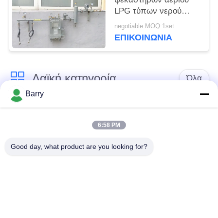
LPG τύπων νερού
θέρμανσης στον
negotiable MOQ:1set
καυστήρα αερίου
ΕΠΙΚΟΙΝΩΝΊΑ
Λαϊκή κατηγορία
Όλα
Barry
Ρυθμιστής πίεσης
Ρυθμιστής αερίου του
αερίου
Φίσερ
6:58 PM
Good day, what product are you looking for?
Διαφορική συσκευή
αποστολής σημάτων
Παγίδα ατμού DSC
πίεσης
Βαλβίδα σφαιρών
βαλβίδα πυλών
ανοξείδωτου
νερού