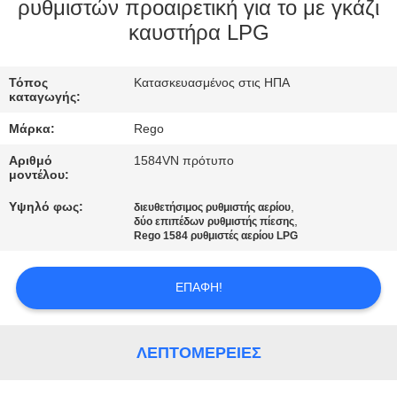
ΈΛΕΓΧΟΣ
ρυθμιστών προαιρετική για το με γκάζι
καυστήρα LPG
ΠΟΙΌΤΗΤΑΣ
Τόπος
Κατασκευασμένος στις ΗΠΑ
ΕΠΙΚΟΙΝΩΝΉΣΤΕ
καταγωγής:
ΜΑΖΊ
Μάρκα:
Rego
ΜΑΣ
Αριθμό
1584VN πρότυπο
μοντέλου:
ΕΙΔΉΣΕΙΣ
Υψηλό φως:
,
διευθετήσιμος ρυθμιστής αερίου
,
δύο επιπέδων ρυθμιστής πίεσης
Rego 1584 ρυθμιστές αερίου LPG
ΖΗΤΉΣΤΕ
ΜΙΑ
ΕΠΑΦΉ!
ΠΡΟΣΦΟΡΆ
ΛΕΠΤΟΜΈΡΕΙΕΣ
SITEMAP