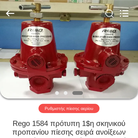
Ephood
Automation
Equipment
Co.,
Ltd..
All
Rights
Reserved.
ΣΠΊΤΙ
ΠΡΟΪΌΝΤΑ
ΣΧΕΤΙΚΆ
ΜΕ
ΕΜΆΣ
ΕΠΙΣΚΕΨΉ
Ρυθμιστής πίεσης αερίου
ΕΡΓΟΣΤΑΣΊΟΥ
Rego 1584 πρότυπη 1$η σκηνικού
προπανίου πίεσης σειρά ανοίξεων