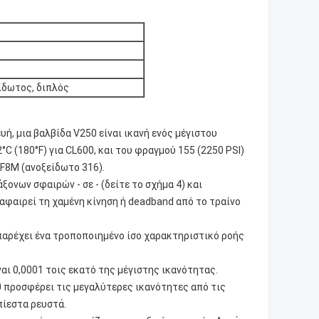
ίδωτος, διπλός
ή, μια βαλβίδα V250 είναι ικανή ενός μέγιστου
C (180°F) για CL600, και του φραγμού 155 (2250 PSI)
CF8M (ανοξείδωτο 316).
ονων σφαιρών ‐ σε ‐ (δείτε το σχήμα 4) και
αφαιρεί τη χαμένη κίνηση ή deadband από το τραίνο
αρέχει ένα τροποποιημένο ίσο χαρακτηριστικό ροής
αι 0,0001 τοις εκατό της μέγιστης ικανότητας.
προσφέρει τις μεγαλύτερες ικανότητες από τις
πίεστα ρευστά.