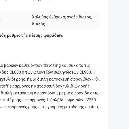
Χάλυβας άνθρακα, ανοξείδωτος,
:
διπλός
κός ρυθμιστής πίεσης ψαράδων
,
α βαρέων καθηκόντων throttling και σε ‐ από τις
ξύ δύο CL600 ή των φλαντζών σωληνώσεων CL900. Η
αχτυλίδι ροής, ή μια διπλή κατασκευή σφραγίδων ‐. Οι
utoff εφαρμογές η κατασκευή δαχτυλιδιών ροής
 διπλή κατασκευή σφραγίδων ‐, με μια σφραγίδα στις
hutoff ροής ‐ εφαρμογές. Η βαλβίδα σφαιρών ‐ V250
μενες εφαρμογές ροής στις γραμμές μετάδοσης αερίου,