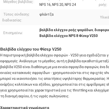
Μέγεθος βαλβίδας:
NPS 16, NPS 20, NPS 24
ροής:
Τύπος σύνδεσης
φλάντζα
Υλικό
διαδικασίας:
βαλβίδα ελέγχου ροής ψαράδων
,
διαφορι
Επισημαίνω:
Βαλβίδα ελέγχου NPS 8 Φίσερ V250
Βαλβίδα ελέγχου του Φίσερ V250
Η περιστροφική βαλβίδα ελέγχου σφαιρών ‐ V250 γεια σχεδιάζεται γι
εφαρμογές. Ανάλογα με το μέγεθος, αυτή η βαλβίδα εγκαθιστά μετα
βαλβίδα V250 είναι διαθέσιμη με μια ενιαία σφραγίδα σφαιρών, ένα δ
ενιαίες κατασκευές σφραγίδων ‐ χρησιμοποιούνται στις σφιχτές sh
μπορεί να ικανοποιήσει τις απαιτήσεις υψηλότερης θερμοκρασίας. Η
ενάρξεις κολπίσκων και εξόδου, χρησιμοποιείται στις αμφίδρομες s
γεια χρησιμοποιείται χαρακτηριστικά για τις throttling και ελεγχό
τη διανομή αερίου, ή τις υγρές σωληνώσεις.
Χαρακτηριστικά γνωρίσματα