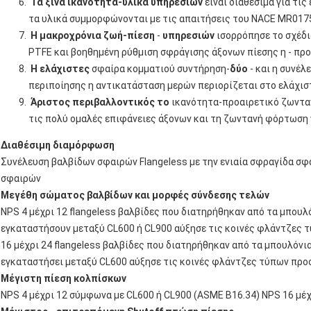
Τα ξινά ικανότητα-υλικά υπηρεσιών
είναι διαθέσιμα για τις
τα υλικά συμμορφώνονται με τις απαιτήσεις του NACE MR0175 
Η μακροχρόνια ζωή-πίεση
‐
υπηρεσιών
ισορρόπησε το σχέδι
PTFE και βοηθημένη ρύθμιση σφράγισης άξονων πίεσης η ‐ πρ
Η ελάχιστες
σφαίρα κομματιού συντήρηση-
δύο
‐ και η συνέλ
περιποίησης η αντικατάσταση μερών περιορίζεται στο ελάχισ
Άριστος περιβαλλοντικός το
ικανότητα-προαιρετικό ζωντα
τις πολύ ομαλές επιφάνειες άξονων και τη ζωντανή φόρτωση γ
Διαθέσιμη διαμόρφωση
Συνέλευση βαλβίδων σφαιρών Flangeless με την ενιαία σφραγίδα σφα
σφαιρών
Μεγέθη σώματος βαλβίδων και μορφές σύνδεσης τελών
NPS 4 μέχρι 12 flangeless βαλβίδες που διατηρήθηκαν από τα μπου
εγκαταστήσουν μεταξύ CL600 ή CL900 αύξησε τις κοινές φλάντζες τ
16 μέχρι 24 flangeless βαλβίδες που διατηρήθηκαν από τα μπουλόνι
εγκαταστήσει μεταξύ CL600 αύξησε τις κοινές φλάντζες τύπων προσ
Μέγιστη πίεση κολπίσκων
NPS 4 μέχρι 12 σύμφωνα με CL600 ή CL900 (ASME B16.34) NPS 16 μέ