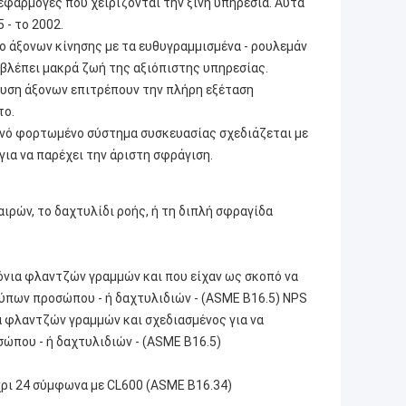
 εφαρμογές που χειρίζονται την ξινή υπηρεσία. Αυτά
‐ το 2002.
ο άξονων κίνησης με τα ευθυγραμμισμένα ‐ ρουλεμάν
οβλέπει μακρά ζωή της αξιόπιστης υπηρεσίας.
ευση άξονων επιτρέπουν την πλήρη εξέταση
το.
νό φορτωμένο σύστημα συσκευασίας σχεδιάζεται με
ια να παρέχει την άριστη σφράγιση.
ιρών, το δαχτυλίδι ροής, ή τη διπλή σφραγίδα
λόνια φλαντζών γραμμών και που είχαν ως σκοπό να
ύπων προσώπου ‐ ή δαχτυλιδιών ‐ (ASME B16.5) NPS
α φλαντζών γραμμών και σχεδιασμένος για να
ώπου ‐ ή δαχτυλιδιών ‐ (ASME B16.5)
χρι 24 σύμφωνα με CL600 (ASME B16.34)