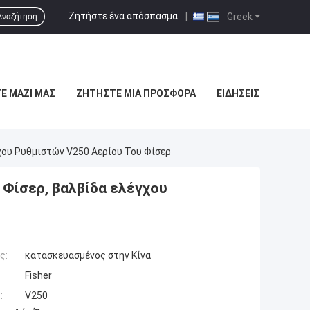
Ζητήστε ένα απόσπασμα
|
Greek
Αναζήτηση
Ε ΜΑΖΊ ΜΑΣ
ΖΗΤΉΣΤΕ ΜΙΑ ΠΡΟΣΦΟΡΆ
ΕΙΔΉΣΕΙΣ
χου Ρυθμιστών V250 Αερίου Του Φίσερ
Φίσερ, βαλβίδα ελέγχου
ς:
κατασκευασμένος στην Κίνα
Fisher
:
V250