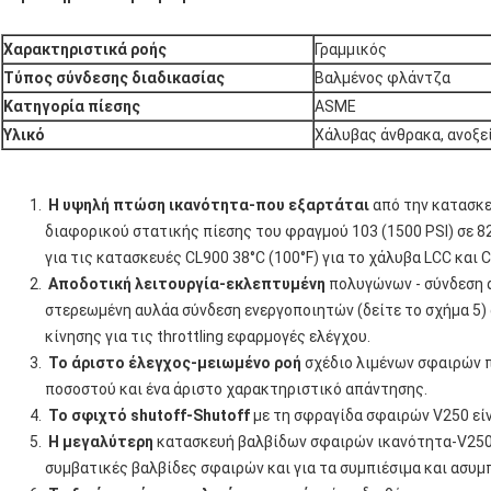
Χαρακτηριστικά ροής
Γραμμικός
Τύπος σύνδεσης διαδικασίας
Βαλμένος φλάντζα
Κατηγορία πίεσης
ASME
Υλικό
Χάλυβας άνθρακα, ανοξε
Η υψηλή πτώση ικανότητα-που εξαρτάται
από την κατασκευ
διαφορικού στατικής πίεσης του φραγμού 103 (1500 PSI) σε 82°
για τις κατασκευές CL900 38°C (100°F) για το χάλυβα LCC και 
Αποδοτική λειτουργία-εκλεπτυμένη
πολυγώνων ‐ σύνδεση άξ
στερεωμένη αυλάα σύνδεση ενεργοποιητών (δείτε το σχήμα 5) 
κίνησης για τις throttling εφαρμογές ελέγχου.
Το άριστο έλεγχος-μειωμένο ροή
σχέδιο λιμένων σφαιρών π
ποσοστού και ένα άριστο χαρακτηριστικό απάντησης.
Το σφιχτό shutoff-Shutoff
με τη σφραγίδα σφαιρών V250 είν
Η μεγαλύτερη
κατασκευή βαλβίδων σφαιρών ικανότητα-V250 
συμβατικές βαλβίδες σφαιρών και για τα συμπιέσιμα και ασυμ