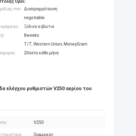
τολής Όροι:
ελίας min:
Διαπραγμάτευση
negotiable
ομέρειες:
Ξύλινο κιβώτιο
ης:
8weeks
T/T, Western Union, MoneyGram
σφοράς:
20sets κάθε μήνα
δα ελέγχου ρυθμιστών V250 αερίου του
υπο:
V250
κτηριστικά
Γραμμικός