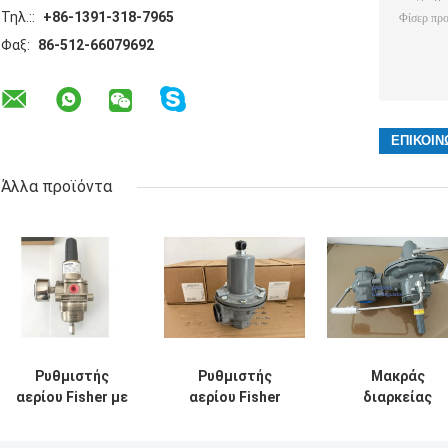
Τηλ.::
+86-1391-318-7965
Φαξ:
86-512-66079692
Άλλα προϊόντα
Ρυθμιστής
Ρυθμιστής
Μακράς
αερίου Fisher με
αερίου Fisher
διαρκείας
σώμα από
289HH με 6,9 Bar
αμερικανικός
ανοξείδωτο
Max πίεση
ρυθμιστής