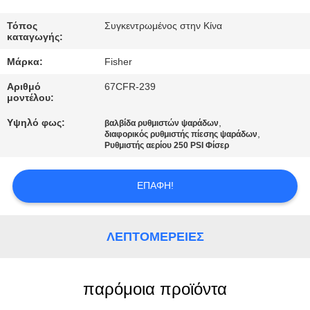
ΈΛΕΓΧΟΣ
ΠΟΙΌΤΗΤΑΣ
Τόπος
Συγκεντρωμένος στην Κίνα
καταγωγής:
Μάρκα:
Fisher
ΕΠΙΚΟΙΝΩΝΉΣΤΕ
Αριθμό
67CFR-239
ΜΑΖΊ
μοντέλου:
ΜΑΣ
Υψηλό φως:
,
βαλβίδα ρυθμιστών ψαράδων
,
διαφορικός ρυθμιστής πίεσης ψαράδων
Ρυθμιστής αερίου 250 PSI Φίσερ
ΕΙΔΉΣΕΙΣ
ΕΠΑΦΉ!
ΖΗΤΉΣΤΕ
ΜΙΑ
ΛΕΠΤΟΜΈΡΕΙΕΣ
ΠΡΟΣΦΟΡΆ
παρόμοια προϊόντα
SITEMAP