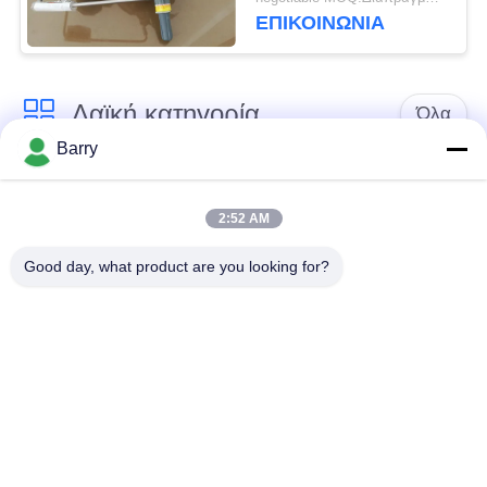
τα συστήματα 299H
ΕΠΙΚΟΙΝΩΝΊΑ
πυρκαγιάς & αερίου
Λαϊκή κατηγορία
Όλα
Barry
Ρυθμιστής πίεσης
Ρυθμιστής αερίου του
αερίου
Φίσερ
2:52 AM
Good day, what product are you looking for?
Διαφορική συσκευή
αποστολής σημάτων
Παγίδα ατμού DSC
πίεσης
Βαλβίδα σφαιρών
βαλβίδα πυλών
ανοξείδωτου
νερού
βαλβίδα σφαιρών
βαλβίδα πεταλούδων