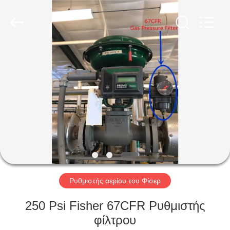
Ephood
Automation
Equipment
Co.,
Ltd..
All
Rights
Reserved.
ΣΠΊΤΙ
ΠΡΟΪΌΝΤΑ
ΣΧΕΤΙΚΆ
ΜΕ
ΕΜΆΣ
ΕΠΙΣΚΕΨΉ
Ρυθμιστής αερίου του Φίσερ
ΕΡΓΟΣΤΑΣΊΟΥ
250 Psi Fisher 67CFR Ρυθμιστής
φίλτρου