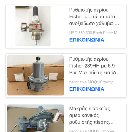
ΠΟΛΙΤΙΚΉ
Ρυθμιστής αερίου
Fisher με σώμα από
ΑΠΟΡΡΉΤΟΥ
ανοξείδωτο χάλυβα και
πίεση εισόδου 250psi
USD 550-600 Each Piece MOQ:10sets
για εφαρμογές
ΕΠΙΚΟΙΝΩΝΊΑ
offshore
Ρυθμιστής αερίου
Fisher 289HH με 6,9
Bar Max πίεση εισόδου
45-75psi
negotiable MOQ:10 τάσης
ΕΠΙΚΟΙΝΩΝΊΑ
Μακράς διαρκείας
αμερικανικός
ρυθμιστής πίεσης
αερίου του Φίσερ για
negotiable MOQ:Διαπραγμάτευση