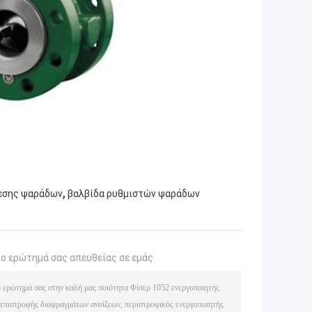
,
ίεσης ψαράδων
βαλβίδα ρυθμιστών ψαράδων
το ερώτημά σας απευθείας σε εμάς