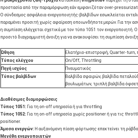
Η μακροχρόνια ζωή-τραχιά
κατασκευή
υπηρεσιών
παρέχει τη σταθ
προστασία από την παραμόρφωση εάν εμφανιζόταν over-pressurizati
Ο σύνδεσμος ασφάλεια-ενεργοποιητής-βαλβίδων εσωκλείεται εντελ
παραμένει προσιτή χωρίς αφαίρεση οποιωνδήποτε μερών. Για την ασ
η συμπίεση ελέγχεται σχετικά με τον τύπο 1051 τον ενεργοποιητή. 
προσιτό διαγραμμιστή άνοιξη για να ανακουφίσει τη συμπίεση άνοιξη
Ώθηση
Ελατήριο-επιστροφή, Quarter-turn,
Τύπος ελέγχου
On/Off, Throttling
Πηγή ισχύος
Πνευματικός
Τύπος βαλβίδων
Βαλβίδα σφαιρών, βαλβίδα πεταλούδ
βουλωμάτων, τριπλή βαλβίδα όφσε
Διαθέσιμες διαμορφώσεις
Τύπος 1051:
Για τη on-off υπηρεσία ή για throttling
Τύπος 1052:
Για τη on-off υπηρεσία χωρίς positioner ή για τις thrott
positioner.
Άμεσα ενεργών:
Η αυξανόμενη πίεση φόρτωσης επεκτείνει τη ράβδο
Μεγέθη ενεργοποιητών