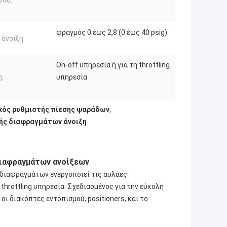
υπο:
φραγμός 0 έως 2,8 (0 έως 40 psig)
 άνοιξη:
On-off υπηρεσία ή για τη throttling
:
υπηρεσία
κός ρυθμιστής πίεσης ψαράδων
,
ής διαφραγμάτων άνοιξη
διαφραγμάτων ανοίξεων
διαφραγμάτων ενεργοποιεί τις αυλάες
throttling υπηρεσία. Σχεδιασμένος για την εύκολη
οι διακόπτες εντοπισμού, positioners, και το