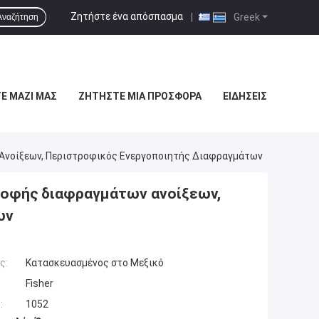
Ζητήστε ένα απόσπασμα
|
Greek
Αναζήτηση
Ε ΜΑΖΊ ΜΑΣ
ΖΗΤΉΣΤΕ ΜΙΑ ΠΡΟΣΦΟΡΆ
ΕΙΔΉΣΕΙΣ
Ανοίξεων, Περιστροφικός Ενεργοποιητής Διαφραγμάτων
ροφής διαφραγμάτων ανοίξεων,
ων
ς:
Κατασκευασμένος στο Μεξικό
Fisher
:
1052