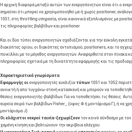
Η αρχική διαφορά μεταξύ αυτών των ενεργοποιητών είναι ότι ο ενερ
σημαίνει ότι μπορεί να χρησιμοποιηθεί με ή χωρίς positioner, ανάλο
1051, στη throttling υπηρεσία, είναι κανονικά εξοπλισμένος με posit
τις πληροφορίες βαλβίδων και positioner.
Και οι δύο τύποι ενεργοποιητών σχεδιάζονται για την εύκολη εγκατά
διακόπτες ορίου, οι διακόπτες εντοπισμού, positioners, και το εγχ
ποικίλλει με το μέγεθος ενεργοποιητών. Αναφερθείτε στον πίνακα κ
πληροφορίες σχετικά με τη δυνατότητα εφαρμογής και τις προδιαγ
Χαρακτηριστικά γνωρίσματα
Εφαρμογής οι
ενεργοποιητές ευελιξία-
τύπων
1051 και 1052 περιστ
ανοικτή ή απο:τυγχάνω-στενή κατασκευή και μπορούν να τοποθετη
θέσεις ενεργοποιητής-βαλβίδων. Για να τοποθετήσει τις θέσεις. Αυτ
ευρεία σειρά των βαλβίδων Fisher_ (ύφος Φ ή μοντάρισμα Γ), ή να χ
μοντάρισμα J).
Οι ελάχιστοι νεκροί ταινία-ξεχωρίζουν
τον κοινό σύνδεσμο με τον
χαμένη κίνηση και βελτιώνουν την ακρίβεια ελέγχου.