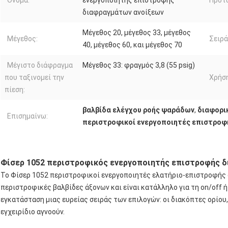
Όνομα:
ενεργοποιητής επιστροφής
Πρότ
διαφραγμάτων ανοίξεων
Μέγεθος 20, μέγεθος 33, μέγεθος
Μέγεθος:
Σειρά
40, μέγεθος 60, και μέγεθος 70
Μέγιστο διάφραγμα
Μέγεθος 33: φραγμός 3,8 (55 psig)
που ταξινομεί την
Χρήση
πίεση:
βαλβίδα ελέγχου ροής ψαράδων
,
διαφορι
Επισημαίνω:
περιστροφικοί ενεργοποιητές επιστροφ
Φίσερ 1052 περιστροφικός ενεργοποιητής επιστροφής 
Το Φίσερ 1052 περιστροφικοί ενεργοποιητές ελατήριο-επιστροφής 
περιστροφικές βαλβίδες άξονων και είναι κατάλληλο για τη on/off ή 
εγκατάσταση μιας ευρείας σειράς των επιλογών: οι διακόπτες ορίου, 
εγχειρίδιο αγνοούν.