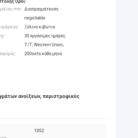
τολής Όροι:
ελίας min:
Διαπραγμάτευση
negotiable
ομέρειες:
Ξύλινο κιβώτιο
ης:
30 εργάσιμες ημέρες
T/T, Western Union,
σφοράς:
200sets κάθε μήνα
γμάτων ανοίξεων, περιστροφικός
1052