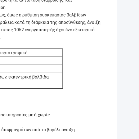
ερότητα, αντίσταση διάβρωσης, και
on.
ώς, όμως η ρύθμιση συσκευασίας βαλβίδων
φάλεια κατά τη διάρκεια της αποσύνθεσης, άνοιξη
Ο τύπος 1052 ενεργοποιητής έχει ένα εξωτερικά
.
 περιστροφικό
ων, εκκεντρική βαλβίδα
τ
ling υπηρεσίες με ή χωρίς
 διαφραγμάτων από το βαρέλι άνοιξη.