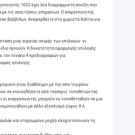
γοποιητής 1052 έχει ένα διαγραμμιστή άνοιξη που
γα με τις απαιτήσεις υπηρεσιών. Ο ενεργοποιητής
ioner βαλβίδων. Αναφερθείτε στα χωριστά δελτία για
σταση μιας ευρείας σειράς των επιλογών: οι
ειρίδιο αγνοούν. Η δυνατότητα εφαρμογής επιλογής
αι τον πίνακα 4 προδιαγραφών για
ραφές επιλογής.
ροφικοί είναι διαθέσιμοι με την απο:τυγχάνω-
θούν σε οποιεσδήποτε από τέσσερις τοποθετώντας
οί οι ενεργοποιητές μπορούν να τοποθετηθούν σε μια
ρησιμοποιηθούν με άλλο εξοπλισμό (ύφος Χ ή
 αυλάκ και στερεωμένο μοχλό ελαχιστοποιούν τη