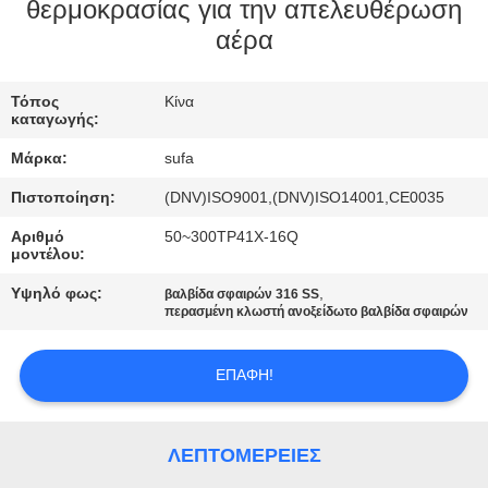
ΈΛΕΓΧΟΣ
θερμοκρασίας για την απελευθέρωση
αέρα
ΠΟΙΌΤΗΤΑΣ
Τόπος
Κίνα
ΕΠΙΚΟΙΝΩΝΉΣΤΕ
καταγωγής:
ΜΑΖΊ
Μάρκα:
sufa
ΜΑΣ
Πιστοποίηση:
(DNV)ISO9001,(DNV)ISO14001,CE0035
Αριθμό
50~300TP41X-16Q
ΕΙΔΉΣΕΙΣ
μοντέλου:
Υψηλό φως:
,
βαλβίδα σφαιρών 316 SS
περασμένη κλωστή ανοξείδωτο βαλβίδα σφαιρών
ΖΗΤΉΣΤΕ
ΜΙΑ
ΕΠΑΦΉ!
ΠΡΟΣΦΟΡΆ
ΛΕΠΤΟΜΈΡΕΙΕΣ
SITEMAP