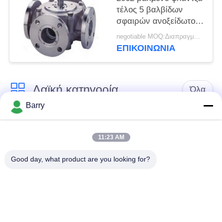
τέλος 5 βαλβίδων
σφαιρών ανοξείδωτου
τύπων πίεση τρόπων
negotiable MOQ:Διαπραγμάτευση
150LB
ΕΠΙΚΟΙΝΩΝΊΑ
Λαϊκή κατηγορία
Όλα
Barry
Ρυθμιστής πίεσης
Ρυθμιστής αερίου του
αερίου
Φίσερ
11:23 AM
Good day, what product are you looking for?
Διαφορική συσκευή
αποστολής σημάτων
Παγίδα ατμού DSC
πίεσης
Βαλβίδα σφαιρών
βαλβίδα πυλών