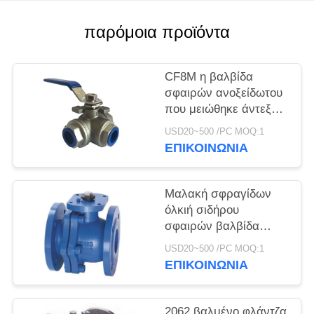
ΠΟΛΙΤΙΚΉ
παρόμοια προϊόντα
ΑΠΟΡΡΉΤΟΥ
CF8M η βαλβίδα
σφαιρών ανοξείδωτου
που μειώθηκε άντεξε 3
τον τρόπο 1000 PSI με
USD20~500 /PC MOQ:1
τη σύνδεση νημάτων
ΕΠΙΚΟΙΝΩΝΊΑ
Μαλακή σφραγίδων
όλκιή σιδήρου
σφαιρών βαλβίδα
σφαιρών ελέγχου ροής
USD20~500 /PC MOQ:1
βαλβίδων εύκαμπτη
ΕΠΙΚΟΙΝΩΝΊΑ
Leakproof
2062 βαλμένο φλάντζα