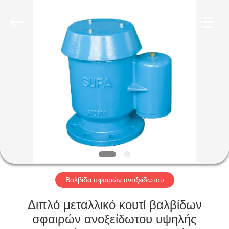
Ephood
Automation
Equipment
Co.,
Ltd..
All
Rights
Reserved.
ΣΠΊΤΙ
ΠΡΟΪΌΝΤΑ
ΣΧΕΤΙΚΆ
ΜΕ
ΕΜΆΣ
ΕΠΙΣΚΕΨΉ
Βαλβίδα σφαιρών ανοξείδωτου
ΕΡΓΟΣΤΑΣΊΟΥ
Διπλό μεταλλικό κουτί βαλβίδων
σφαιρών ανοξείδωτου υψηλής