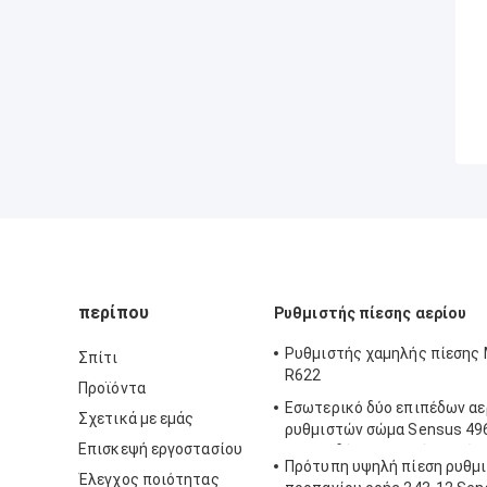
περίπου
Ρυθμιστής πίεσης αερίου
Ρυθμιστής χαμηλής πίεσης
Σπίτι
R622
Προϊόντα
Εσωτερικό δύο επιπέδων αε
Σχετικά με εμάς
ρυθμιστών σώμα Sensus 49
Επισκεψή εργοστασίου
χυτοσιδήρου υψηλής ακρίβ
Πρότυπη υψηλή πίεση ρυθμι
ανθεκτικό πρότυπο
Έλεγχος ποιότητας