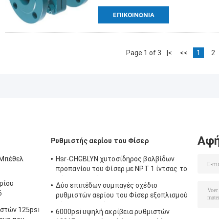
ΕΠΙΚΟΙΝΩΝΊΑ
Page 1 of 3
|<
<<
1
2
Αφή
Ρυθμιστής αερίου του Φίσερ
 Μπέθελ
Hsr-CHGBLYN χυτοσίδηρος βαλβίδων
προπανίου του Φίσερ με NPT 1 ίντσας το
σώμα σφαιρών
ρίου
Δύο επιπέδων συμπαγές σχέδιο
6
ρυθμιστών αερίου του Φίσερ εξοπλισμού
ειας
θέρμανσης αερίου
στών 125psi
6000psi υψηλή ακρίβεια ρυθμιστών