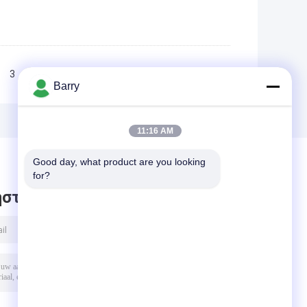
3
>>
>|
Barry
11:16 AM
Good day, what product are you looking 
for?
στε μήνυμα