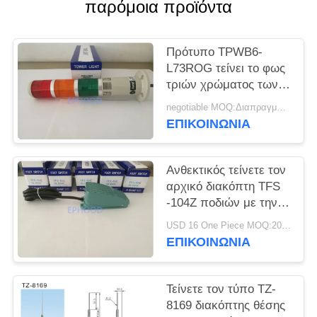
παρόμοια προϊόντα
ΠΟΛΙΤΙΚΉ
ΑΠΟΡΡΉΤΟΥ
Πρότυπο TPWB6-
L73ROG τείνει το φως
τριών χρώματος των
οδηγήσεων διακοπτών
negotiable MOQ:Διαπραγμάτευση
ορίου με τη σειρήνα
ΕΠΙΚΟΙΝΩΝΊΑ
Ανθεκτικός τείνετε τον
αρχικό διακόπτη TFS
-104Z ποδιών με την
κατοικία κραμάτων
USD 16 One Piece MOQ:20pcs
αλουμινίου
ΕΠΙΚΟΙΝΩΝΊΑ
Τείνετε τον τύπο TZ-
8169 διακόπτης θέσης