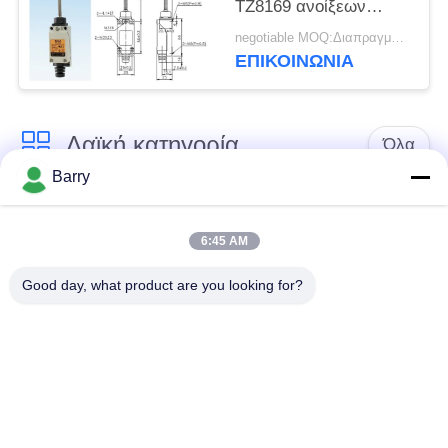
TZ8169 ανοίξεων
διακοπτών ορίου
negotiable MOQ:Διαπραγμάτευση
ΕΠΙΚΟΙΝΩΝΊΑ
Λαϊκή κατηγορία
Όλα
Barry
Ρυθμιστής πίεσης
Ρυθμιστής αερίου του
αερίου
Φίσερ
6:45 AM
Good day, what product are you looking for?
Διαφορική συσκευή
αποστολής σημάτων
Παγίδα ατμού DSC
πίεσης
Βαλβίδα σφαιρών
βαλβίδα πυλών
ανοξείδωτου
νερού