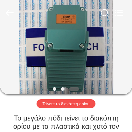
Ephood
Automation
Equipment
Co.,
Ltd..
All
Rights
Reserved.
ΣΠΊΤΙ
ΠΡΟΪΌΝΤΑ
ΣΧΕΤΙΚΆ
ΜΕ
ΕΜΆΣ
ΕΠΙΣΚΕΨΉ
Τείνετε το διακόπτη ορίου
ΕΡΓΟΣΤΑΣΊΟΥ
Το μεγάλο πόδι τείνει το διακόπτη
ορίου με τα πλαστικά και χυτό τον