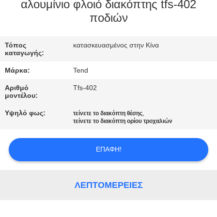
ΈΛΕΓΧΟΣ
αλουμίνιο φλοιό διακόπτης tfs-402
ποδιών
ΠΟΙΌΤΗΤΑΣ
Τόπος
κατασκευασμένος στην Κίνα
ΕΠΙΚΟΙΝΩΝΉΣΤΕ
καταγωγής:
ΜΑΖΊ
Μάρκα:
Tend
ΜΑΣ
Αριθμό
Tfs-402
μοντέλου:
ΕΙΔΉΣΕΙΣ
Υψηλό φως:
,
τείνετε το διακόπτη θέσης
τείνετε το διακόπτη ορίου τροχαλιών
ΖΗΤΉΣΤΕ
ΕΠΑΦΉ!
ΜΙΑ
ΠΡΟΣΦΟΡΆ
ΛΕΠΤΟΜΈΡΕΙΕΣ
SITEMAP