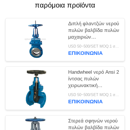
παρόμοια προϊόντα
ΠΟΛΙΤΙΚΉ
ΑΠΟΡΡΉΤΟΥ
Διπλή φλαντζών νερού
πυλών βαλβίδα πυλών
μαχαιριών
ανοξείδωτου βαλβίδων
USD 50~500/SET MOQ:1 σύνολο
χρησιμοποιημένη χέρι
ΕΠΙΚΟΙΝΩΝΊΑ
Handwheel νερό Ansi 2
ίντσας πυλών
χειρωνακτική
λειτουργία βαλβίδων
USD 50~500/SET MOQ:1 σύνολο
πυλών σφηνών
ΕΠΙΚΟΙΝΩΝΊΑ
βαλβίδων στερεά
Στερεά σφηνών νερού
πυλών βαλβίδα πυλών