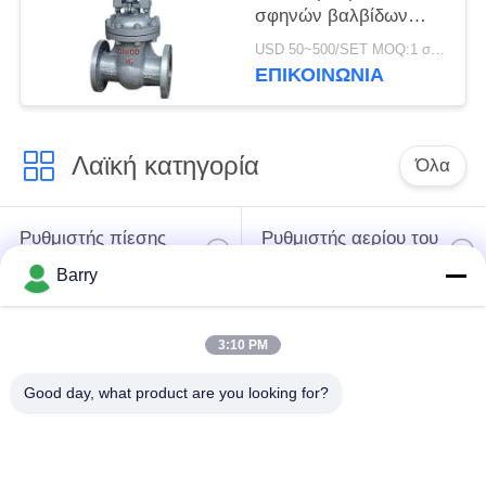
σφηνών βαλβίδων
DN15-1000
USD 50~500/SET MOQ:1 σύνολο
τυποποιημένη
ΕΠΙΚΟΙΝΩΝΊΑ
ελαστική
Λαϊκή κατηγορία
Όλα
Ρυθμιστής πίεσης
Ρυθμιστής αερίου του
αερίου
Φίσερ
Barry
Διαφορική συσκευή
3:10 PM
αποστολής σημάτων
Παγίδα ατμού DSC
πίεσης
Good day, what product are you looking for?
Βαλβίδα σφαιρών
βαλβίδα πυλών
ανοξείδωτου
νερού