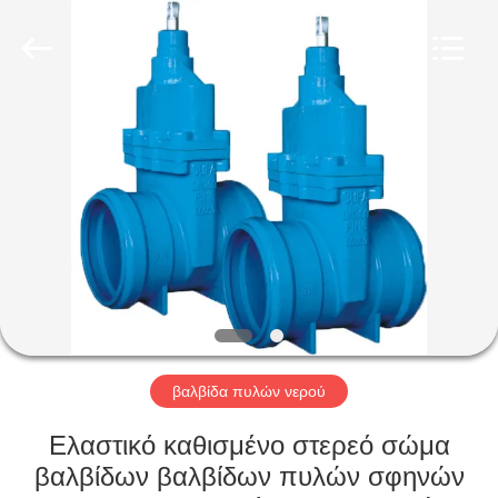
Ephood
Automation
Equipment
Co.,
Ltd..
All
Rights
Reserved.
ΣΠΊΤΙ
ΠΡΟΪΌΝΤΑ
ΣΧΕΤΙΚΆ
ΜΕ
ΕΜΆΣ
ΕΠΙΣΚΕΨΉ
βαλβίδα πυλών νερού
ΕΡΓΟΣΤΑΣΊΟΥ
Ελαστικό καθισμένο στερεό σώμα
βαλβίδων βαλβίδων πυλών σφηνών