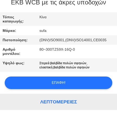
ΈΛΕΓΧΟΣ
EKB WCB με τις άκρες υποδοχών
ΠΟΙΌΤΗΤΑΣ
Τόπος
Κίνα
καταγωγής:
ΕΠΙΚΟΙΝΩΝΉΣΤΕ
Μάρκα:
sufa
ΜΑΖΊ
Πιστοποίηση:
(DNV)ISO9001,(DNV)ISO14001,CE0035
ΜΑΣ
Αριθμό
80~300TZ59X-16Q-0
μοντέλου:
ΕΙΔΉΣΕΙΣ
Υψηλό φως:
,
Στερεά βαλβίδα πυλών σφηνών
ελαστική βαλβίδα πυλών σφηνών
ΖΗΤΉΣΤΕ
ΕΠΑΦΉ!
ΜΙΑ
ΠΡΟΣΦΟΡΆ
ΛΕΠΤΟΜΈΡΕΙΕΣ
SITEMAP