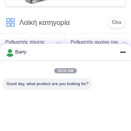
Λαϊκή κατηγορία
Όλα
Ρυθμιστής πίεσης
Ρυθμιστής αερίου του
αερίου
Φίσερ
Barry
Διαφορική συσκευή
10:31 AM
αποστολής σημάτων
Παγίδα ατμού DSC
πίεσης
Good day, what product are you looking for?
Βαλβίδα σφαιρών
βαλβίδα πυλών
ανοξείδωτου
νερού
βαλβίδα σφαιρών
βαλβίδα πεταλούδων
ανοξείδωτου
νερού