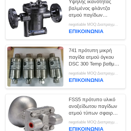
Υψηλής ικανότητας
βαλμένος φλάντζα
ΠΟΛΙΤΙΚΉ
ατμού παγίδων
ΑΠΟΡΡΉΤΟΥ
χυτοχάλυβα
negotiable MOQ:Διαπραγμάτευση
ανθεκτικός διάβρωσης
ΕΠΙΚΟΙΝΩΝΊΑ
τύπος κάδων
αντίστασης
741 πρότυπη μικρή
παγίδα ατμού όγκου
DSC 300 Temp βαθμού
ανθεκτικό πλήρως
negotiable MOQ:Διαπραγμάτευση
σφραγισμένο σχέδιο
ΕΠΙΚΟΙΝΩΝΊΑ
FSS5 πρότυπο υλικό
ανοξείδωτου παγίδων
ατμού τύπων σφαιρών
επιπλεόντων
negotiable MOQ:Διαπραγμάτευση
σωμάτων CF8M
ΕΠΙΚΟΙΝΩΝΊΑ