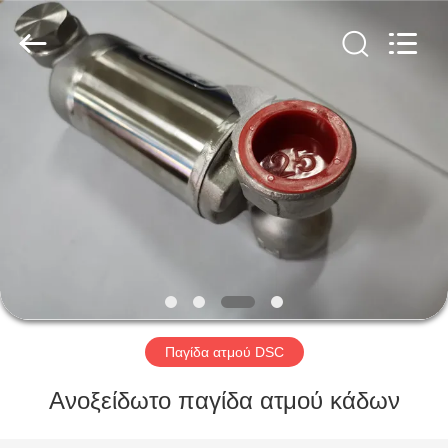
Ephood
Automation
Equipment
Co.,
Ltd..
All
Rights
Reserved.
ΣΠΊΤΙ
ΠΡΟΪΌΝΤΑ
ΣΧΕΤΙΚΆ
ΜΕ
ΕΜΆΣ
ΕΠΙΣΚΕΨΉ
Παγίδα ατμού DSC
ΕΡΓΟΣΤΑΣΊΟΥ
Ανοξείδωτο παγίδα ατμού κάδων