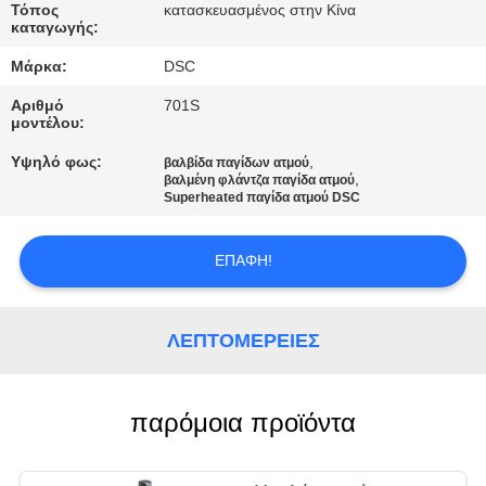
ΈΛΕΓΧΟΣ
Τόπος
κατασκευασμένος στην Κίνα
καταγωγής:
ΠΟΙΌΤΗΤΑΣ
Μάρκα:
DSC
ΕΠΙΚΟΙΝΩΝΉΣΤΕ
Αριθμό
701S
μοντέλου:
ΜΑΖΊ
Υψηλό φως:
,
βαλβίδα παγίδων ατμού
ΜΑΣ
,
βαλμένη φλάντζα παγίδα ατμού
Superheated παγίδα ατμού DSC
ΕΙΔΉΣΕΙΣ
ΕΠΑΦΉ!
ΖΗΤΉΣΤΕ
ΛΕΠΤΟΜΈΡΕΙΕΣ
ΜΙΑ
ΠΡΟΣΦΟΡΆ
παρόμοια προϊόντα
SITEMAP